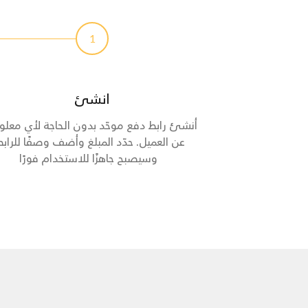
1
انشئ
أنشئ رابط دفع موحّد بدون الحاجة لأي معل
عن العميل. حدّد المبلغ وأضف وصفًا للرابط
وسيصبح جاهزًا للاستخدام فورًا